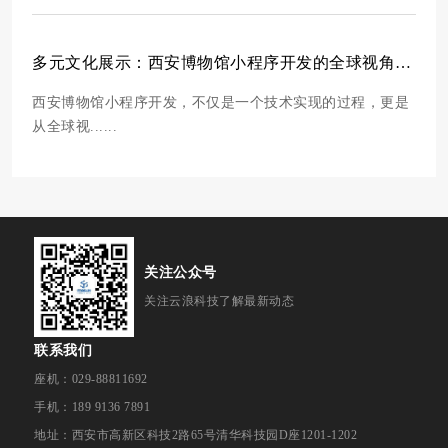
多元文化展示：西安博物馆小程序开发的全球视角分析
西安博物馆小程序开发，不仅是一个技术实现的过程，更是
从全球视......
关注公众号
关注云浪科技了解最新动态
联系我们
座机：029-88811692
手机：189 9136 7891
地址：西安市高新区科技2路65号清华科技园D座1201-1202