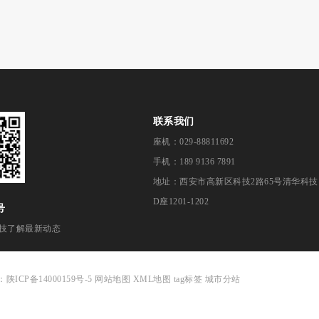
联系我们
座机：029-88811692
手机：189 9136 7891
地址：西安市高新区科技2路65号清华科技
D座1201-1202
号
技了解最新动态
：
陕ICP备14000159号-5
网站地图
XML地图
tag标签
城市分站