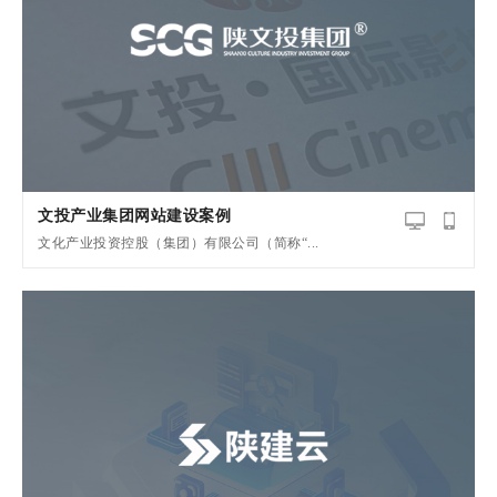
文投产业集团网站建设案例
文化产业投资控股（集团）有限公司（简称“...