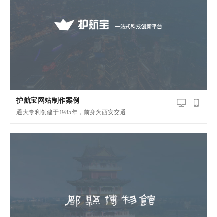
护航宝网站制作案例
通大专利创建于1985年，前身为西安交通...