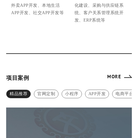
外卖APP开发、本地生活
化建设、采购与供应链系
APP开发、社交APP开发等
统、客户关系管理系统开
发、ERP系统等
MORE
项目案例
精品推荐
官网定制
小程序
APP开发
电商平台