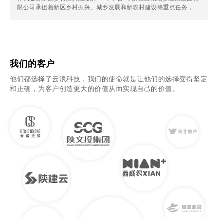
限公司承担着新区乡村振兴、城乡发展和新农村建设等重点任务，是
乡村振兴国家战略在新区成功落地的重要抓手。自3月正式更名以来
西咸城乡集团锚定市场化转型和高质量发展目标，以西咸新区乡村振
兴示范园，都市现代农业示范基地等，重点项目为支撑做亮“西咸农
XIAN”区域公用......
我们的客户
他们都选择了云浪科技，我们的使命就是让他们的选择变得坚定
和正确，为客户创造更大的价值从而实现自己的价值。