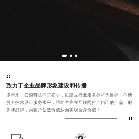
“
致力于企业品牌形象建设和传播
多年来，云浪科技不忘初心，以建立行业服务标杆为目标，不断
提升技术设计服务水平，帮助客户在互联网推广自己的产品、服
务和品牌，为客户创造价值从而实现自身价值！
”