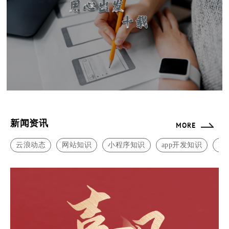
新闻资讯
MORE
云浪动态
网站知识
小程序知识
app开发知识
I