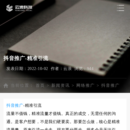
抖音推广-精准引流
发表日期：2022-10-02 作者：云浪 浏览：
944
当前位置：
首页
>
新闻资讯
>
网络推广
>
抖音推广
抖音推广
-精准引流
流量不值钱，精准流量才值钱。真正的成交，无需任何的沟
通。是客户想要，不是我们硬要卖。那要怎么做，核心是精准
流量量。原来引流一步走，现在要分两步。很多会员无法引