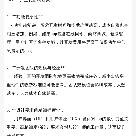
1. **功能复杂性**：
- 功能越复杂，所需开发时间和技术难度越高，成本自然也会
相应增加。例如，如果app包含在线问诊、药材商城、健康管
理、用户社区等多种功能，其开发费用将远高于仅提供简单信
息展示的app。
2. **开发团队的规模与经验**：
- 经验丰富的开发团队能够更高效地完成任务，减少出错率，
但他们的收费标准也可能更高。团队规模也会影响成本，人数
越多，人力成本自然越高。
3. **设计要求的精细程度**：
- 用户界面（UI）和用户体验（UX）设计对app的吸引力至关
重要。高精细度的设计要求会增加设计师的工作量，进而提升
开发成本。