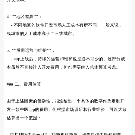
4. **地区差异**：
- 不同地区的软件开发市场人工成本有所不同。一般来说，一
线城市的人工成本高于二三线城市。
5. **后期运营与维护**：
- app上线后，持续的运营和维护也是必不可少的。这部分成
本虽然不直接计入开发费用，但也需要纳入总体预算考虑。
### 二、费用估算
由于上述因素的复杂性，很难给出一个具体的数字作为定制开
发一款中医app的费用。但根据市场调研和行业经验，可以大致
估算出一个范围：
- **基础版中医app**：功能相对简单，如仅提供中医知识查