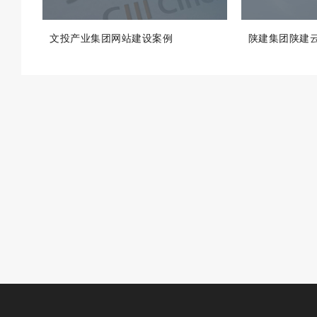
文投产业集团网站建设案例
陕建集团陕建