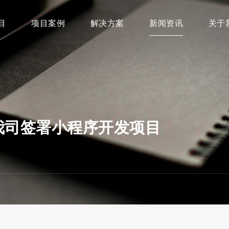
目
项目案例
解决方案
新闻资讯
关于
我司签署小程序开发项目