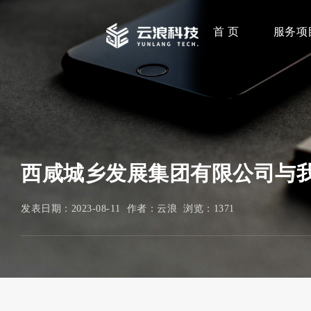
首 页
服务项
西咸城乡发展集团有限公司与
发表日期：2023-08-11 作者：云浪 浏览：
1371