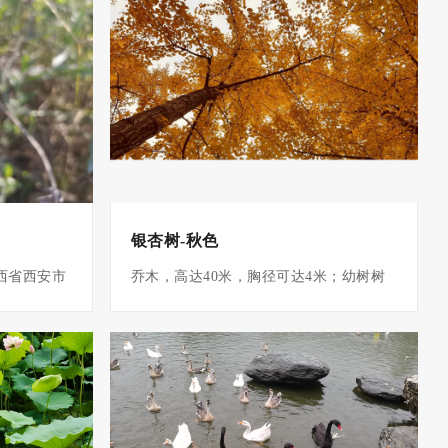
银杏树-秋色
乔木，高达40米，胸径可达4米；幼树树
西省西安市
皮浅纵裂，大树之皮呈灰褐色，深纵裂，
宫始建于唐
粗糙；幼年及壮年树冠圆锥形，老则广卵
安宫；贞观
形；枝近轮生，斜上伸展（雌株的大枝常
明宫，为唐
较雄株开展）；一年生的长枝淡褐黄色，
唐天祐元年