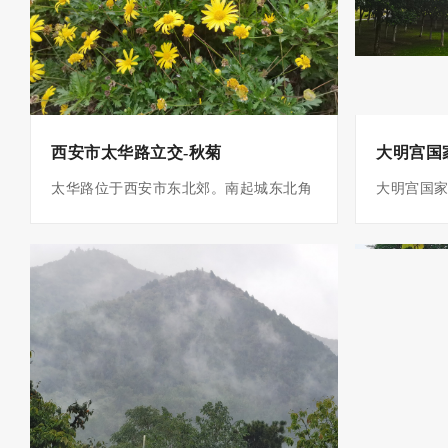
貌在我国广泛分布，已查明丹霞地貌1005
（904年
处，分布于全国28个省（自治区、直辖
2010年
市、特别行政区），其中四川的蜀南竹海
成开放。 
和七洞沟属于...
极宫、大明宫
大明宫国
西安市太华路立交-秋菊
大明宫国
太华路位于西安市东北郊。南起城东北角
新城区自强
立交桥接环城东路，北至徐家湾工业区，
贞观八年（
1935年大华纱厂迁此，门前马路名大华
九年（63
路。解放前大华纱厂是西安工人运动核
王朝200
心。“西安事变”期间，大华职工救国会是
（904年
西安救国运动的主要力量之一。当时，北
2010年
为农村土路。1954年建为沥青路，改称太
成开放。 
华路。 [1] 太华路南驻陕西绵纺十一厂、