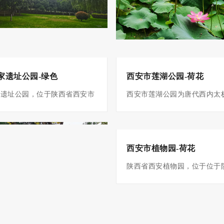
），大明宫废毁，沦为废墟。
（904年），大明宫废毁，沦
10月1日，大明宫国家遗址公园建
2010年10月1日，大明宫国
大明宫是唐长安城“三大内”（太
成开放。 大明宫是唐长安城“
...
极宫、大明宫...
家遗址公园-绿色
西安市莲湖公园-荷花
家遗址公园，位于陕西省西安市
西安市莲湖公园为唐代西内太
东路585号。大明宫始建于唐
门承天门所在地。明代秦王朱
634年），始称永安宫；贞观
次子）取其高低不平地势，引
西安市植物园-荷花
5年）正月，改名大明宫，为唐
水，在此建王府花园。1916
余年间的统治中心。 唐天祐元年
园。 唐代为西内太极宫的正
陕西省西安植物园，位于位于
），大明宫废毁，沦为废墟。
在地。明代秦王朱樉（朱元璋
市雁翔路和南三环十字往南500
10月1日，大明宫国家遗址公园建
高低不平地势，引注通济渠水
所以植物科学研究、植物种质
大明宫是唐长安城“三大内”（太
府花园。因开凿人工湖，广植
存、植物科学普及为核心定位