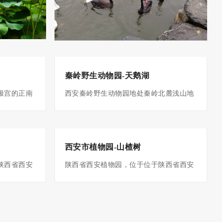
二年生以上变为灰色，并有细纵裂纹；短
为废墟。
枝密被叶痕，黑灰色，短枝上亦可长出长
家遗址公园建
枝；冬芽黄褐色，常为卵圆形，先端钝
三大内”（太
尖。 叶扇形，有长柄，淡绿色，...
秦岭野生动物园-天鹅湖
极宫的正南
西安秦岭野生动物园地处秦岭北麓浅山地
樉（朱元璋
带，距西安市区28公里，由西安旅游集团
注通济渠
投资建设的西北地区首家野生动物园，是
西安市植物园-山楂树
年辟为莲湖公
国家AAAA级旅游景区，是陕西省和西安
南门承天门所
市“十五”重点建设项目，总投资3.95亿，
陕西省西安
陕西省西安植物园，位于位于陕西省西安
次子）取其
于2004年5月1日开园。全园占地2800余
米， 是一
市雁翔路和南三环十字往南500米， 是一
，在此建王
亩，展出以秦岭四大“名旦”---大熊猫、羚
资源收集保
所以植物科学研究、植物种质资源收集保
莲花，名
牛、金丝猴、朱鹮为特色，以及来...
，集公众休
存、植物科学普及为核心定位，集公众休