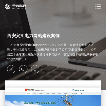
西安兴汇电力网站建设案例
在电力系统配电自动化行业中，兴汇电力是一家独特的专业化公
司，坚持品质取胜，以“做用户体验最好的公司”为最高理想。 公司
成立十余年来，在配网线路终端取电技术、低功耗技术领域始终保持行
业领先地位。针